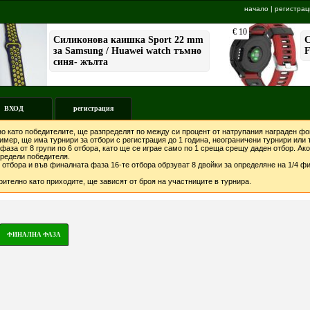
начало
|
регистрац
ВХОД
регистрация
о като победителите, ще разпределят по между си процент от натрупания награден фон
мер, ще има турнири за отбори с регистрация до 1 година, неограничени турнири или т
фаза от 8 групи по 6 отбора, като ще се играе само по 1 среща срещу даден отбор. А
предели победителя.
отбора и във финалната фаза 16-те отбора обрзуват 8 двойки за определяне на 1/4 фи
ително като приходите, ще зависят от броя на участниците в турнира.
ФИНАЛНА ФАЗА