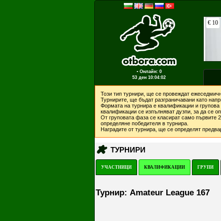
▪ Онлайн: 0
53 ден
10:04:02
Този тип турнири, ще се провеждат ежеседмичн
Турнирите, ще бъдат разграничавани като напри
Формата на турнира е квалификации и групова 
квалификации се изпълняват дузпи, за да се о
От груповата фаза се класират само първите 2 
определяне победителя в турнира.
Наградите от турнира, ще се определят предвар
ТУРНИРИ
УЧАСТНИЦИ
КВАЛИФИКАЦИИ
ГРУПИ
Турнир: Amateur League 167