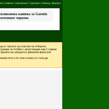
ия
|
новини
|
класиране
|
турнири
|
помощ
|
форум
|
д от таксата за участие на отборите.
урнири за отобри с регистрации над 2 години.
ко фазата на срещата е финална фаза или
налистите и по тази схема се стига до