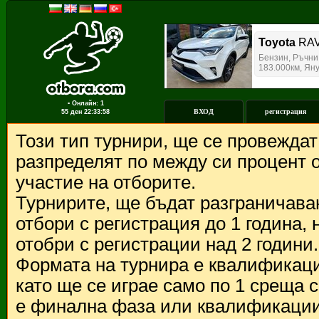
▪ Онлайн: 1
ВХОД
регистрация
55 ден
22:33:58
Този тип турнири, ще се провежда
разпределят по между си процент о
участие на отборите.
Турнирите, ще бъдат разграничава
отбори с регистрация до 1 година,
отобри с регистрации над 2 години.
Формата на турнира е квалификации
като ще се играе само по 1 среща 
е финална фаза или квалификации 