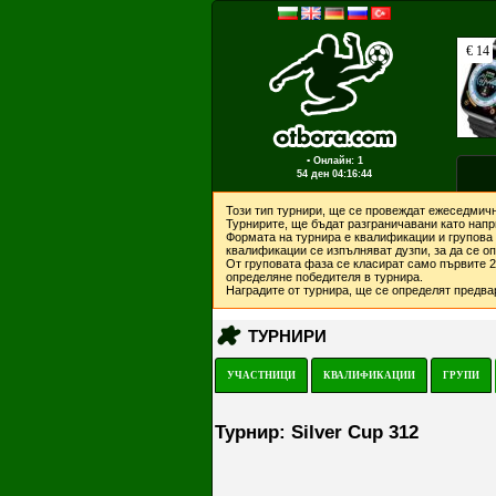
▪ Онлайн: 1
54 ден
04:16:44
Този тип турнири, ще се провеждат ежеседмичн
Турнирите, ще бъдат разграничавани като напри
Формата на турнира е квалификации и групова 
квалификации се изпълняват дузпи, за да се о
От груповата фаза се класират само първите 2 
определяне победителя в турнира.
Наградите от турнира, ще се определят предвар
ТУРНИРИ
УЧАСТНИЦИ
КВАЛИФИКАЦИИ
ГРУПИ
Турнир: Silver Cup 312