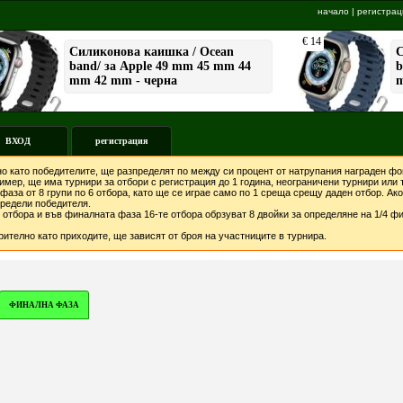
начало
|
регистрац
ВХОД
регистрация
о като победителите, ще разпределят по между си процент от натрупания награден фон
мер, ще има турнири за отбори с регистрация до 1 година, неограничени турнири или т
фаза от 8 групи по 6 отбора, като ще се играе само по 1 среща срещу даден отбор. А
предели победителя.
отбора и във финалната фаза 16-те отбора обрзуват 8 двойки за определяне на 1/4 фи
ително като приходите, ще зависят от броя на участниците в турнира.
ФИНАЛНА ФАЗА