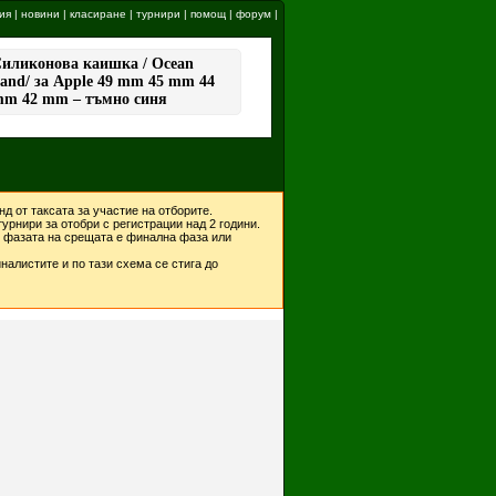
ия
|
новини
|
класиране
|
турнири
|
помощ
|
форум
|
д от таксата за участие на отборите.
урнири за отобри с регистрации над 2 години.
ко фазата на срещата е финална фаза или
налистите и по тази схема се стига до