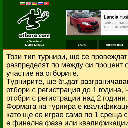
▪ Онлайн: 4
ВХОД
регистрация
53 ден
12:58:19
Този тип турнири, ще се провежда
разпределят по между си процент о
участие на отборите.
Турнирите, ще бъдат разграничава
отбори с регистрация до 1 година,
отобри с регистрации над 2 години.
Формата на турнира е квалификации
като ще се играе само по 1 среща 
е финална фаза или квалификации 