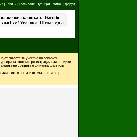
ия
|
новини
|
класиране
|
турнири
|
помощ
|
форум
|
д от таксата за участие на отборите.
урнири за отобри с регистрации над 2 години.
ко фазата на срещата е финална фаза или
налистите и по тази схема се стига до