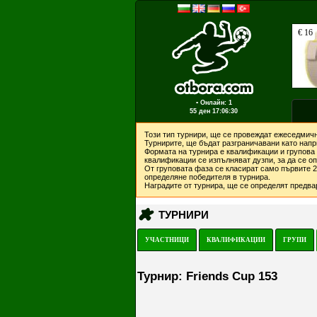
▪ Онлайн: 1
55 ден
17:06:30
Този тип турнири, ще се провеждат ежеседмичн
Турнирите, ще бъдат разграничавани като напри
Формата на турнира е квалификации и групова 
квалификации се изпълняват дузпи, за да се о
От груповата фаза се класират само първите 2 
определяне победителя в турнира.
Наградите от турнира, ще се определят предвар
ТУРНИРИ
УЧАСТНИЦИ
КВАЛИФИКАЦИИ
ГРУПИ
Турнир: Friends Cup 153