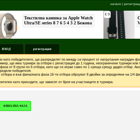
начало
|
регистрац
ВХОД
регистрация
о като победителите, ще разпределят по между си процент от натрупания награден фон
мер, ще има турнири за отбори с регистрация до 1 година, неограничени турнири или т
фаза от 8 групи по 6 отбора, като ще се играе само по 1 среща срещу даден отбор. А
предели победителя.
отбора и във финалната фаза 16-те отбора обрзуват 8 двойки за определяне на 1/4 фи
ително като приходите, ще зависят от броя на участниците в турнира.
ФИНАЛНА ФАЗА