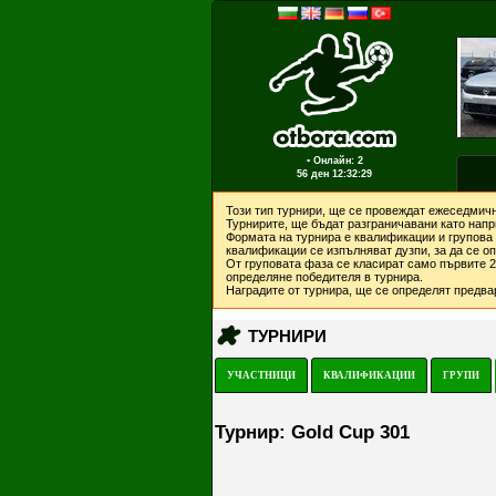
▪ Онлайн: 2
56 ден
12:32:29
Този тип турнири, ще се провеждат ежеседмичн
Турнирите, ще бъдат разграничавани като напри
Формата на турнира е квалификации и групова 
квалификации се изпълняват дузпи, за да се о
От груповата фаза се класират само първите 2 
определяне победителя в турнира.
Наградите от турнира, ще се определят предвар
ТУРНИРИ
УЧАСТНИЦИ
КВАЛИФИКАЦИИ
ГРУПИ
Турнир: Gold Cup 301