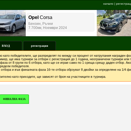
начало
|
регистрац
ВХОД
регистрация
о като победителите, ще разпределят по между си процент от натрупания награден фон
мер, ще има турнири за отбори с регистрация до 1 година, неограничени турнири или т
фаза от 8 групи по 6 отбора, като ще се играе само по 1 среща срещу даден отбор. А
предели победителя.
отбора и във финалната фаза 16-те отбора обрзуват 8 двойки за определяне на 1/4 фи
ително като приходите, ще зависят от броя на участниците в турнира.
ФИНАЛНА ФАЗА