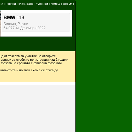
ия
|
новини
|
класиране
|
турнири
|
помощ
|
форум
|
д от таксата за участие на отборите.
урнири за отобри с регистрации над 2 години.
ко фазата на срещата е финална фаза или
налистите и по тази схема се стига до