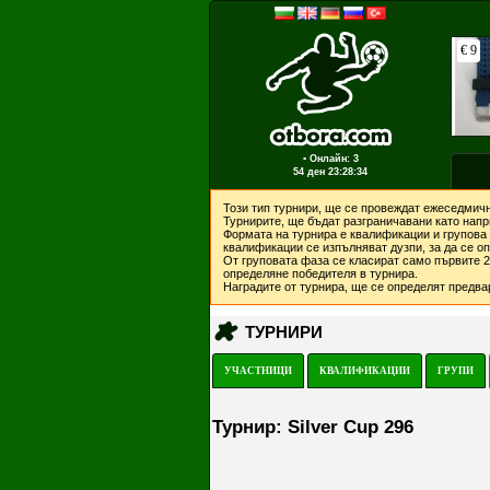
▪ Онлайн: 3
54 ден
23:28:34
Този тип турнири, ще се провеждат ежеседмичн
Турнирите, ще бъдат разграничавани като напри
Формата на турнира е квалификации и групова 
квалификации се изпълняват дузпи, за да се о
От груповата фаза се класират само първите 2 
определяне победителя в турнира.
Наградите от турнира, ще се определят предвар
ТУРНИРИ
УЧАСТНИЦИ
КВАЛИФИКАЦИИ
ГРУПИ
Турнир: Silver Cup 296