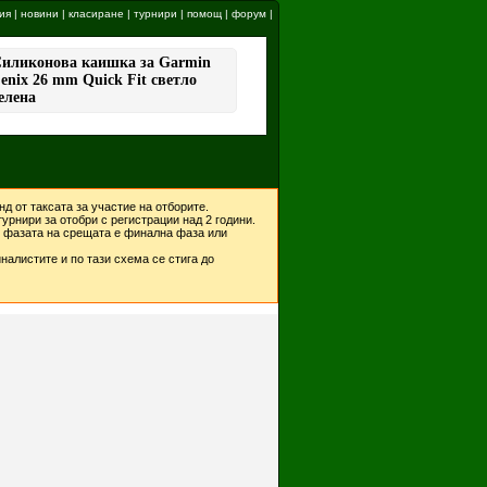
ия
|
новини
|
класиране
|
турнири
|
помощ
|
форум
|
д от таксата за участие на отборите.
урнири за отобри с регистрации над 2 години.
ко фазата на срещата е финална фаза или
налистите и по тази схема се стига до