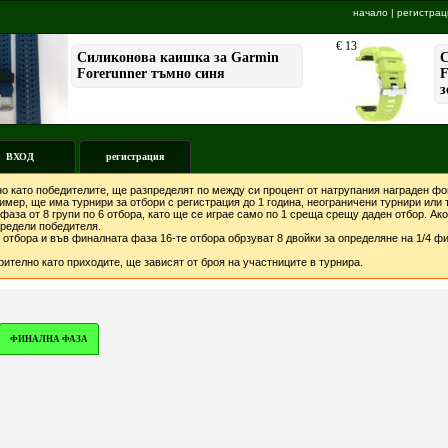
начало
|
регистрац
ВХОД
регистрация
о като победителите, ще разпределят по между си процент от натрупания награден фон
мер, ще има турнири за отбори с регистрация до 1 година, неограничени турнири или т
фаза от 8 групи по 6 отбора, като ще се играе само по 1 среща срещу даден отбор. А
предели победителя.
отбора и във финалната фаза 16-те отбора обрзуват 8 двойки за определяне на 1/4 фи
ително като приходите, ще зависят от броя на участниците в турнира.
ФИНАЛНА ФАЗА