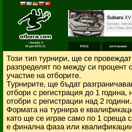
▪ Онлайн: 0
ВХОД
регистрация
53 ден
04:51:11
Този тип турнири, ще се провежда
разпределят по между си процент о
участие на отборите.
Турнирите, ще бъдат разграничава
отбори с регистрация до 1 година,
отобри с регистрации над 2 години.
Формата на турнира е квалификации
като ще се играе само по 1 среща 
е финална фаза или квалификации 