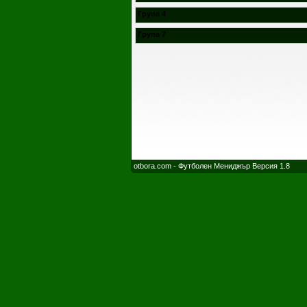
Група 4
Група 7
otbora.com - Футболен Мениджър Версия 1.8