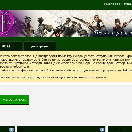
начало
|
регистрац
ВХОД
регистрация
о като победителите, ще разпределят по между си процент от натрупания награден фон
мер, ще има турнири за отбори с регистрация до 1 година, неограничени турнири или т
фаза от 8 групи по 6 отбора, като ще се играе само по 1 среща срещу даден отбор. А
предели победителя.
отбора и във финалната фаза 16-те отбора обрзуват 8 двойки за определяне на 1/4 фи
ително като приходите, ще зависят от броя на участниците в турнира.
ФИНАЛНА ФАЗА
Група 2
Група 3