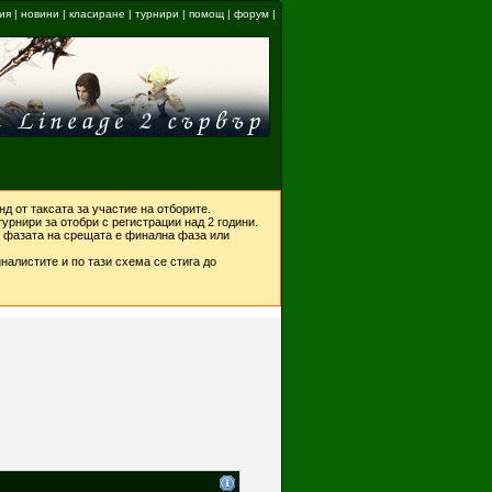
ия
|
новини
|
класиране
|
турнири
|
помощ
|
форум
|
д от таксата за участие на отборите.
урнири за отобри с регистрации над 2 години.
ко фазата на срещата е финална фаза или
налистите и по тази схема се стига до