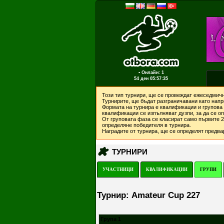
▪ Онлайн: 1
54 ден
05:57:35
Този тип турнири, ще се провеждат ежеседмичн
Турнирите, ще бъдат разграничавани като напри
Формата на турнира е квалификации и групова 
квалификации се изпълняват дузпи, за да се о
От груповата фаза се класират само първите 2 
определяне победителя в турнира.
Наградите от турнира, ще се определят предвар
ТУРНИРИ
УЧАСТНИЦИ
КВАЛИФИКАЦИИ
ГРУПИ
Турнир: Amateur Cup 227
Група 1