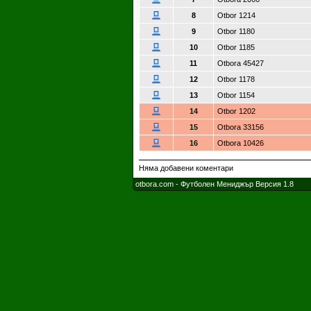
8
Otbor 1214
9
Otbor 1180
10
Otbor 1185
11
Otbora 45427
12
Otbor 1178
13
Otbor 1154
14
Otbor 1202
15
Otbora 33156
16
Otbora 10426
Няма добавени коментари
otbora.com - Футболен Мениджър Версия 1.8