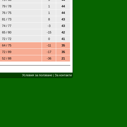
79 / 78
1
44
76 / 75
1
44
81 / 73
8
43
74 / 77
-3
43
65 / 80
-15
42
72 / 72
0
41
64 / 75
-11
35
72 / 89
-17
35
52 / 88
-36
21
Условия за ползване
За контакти
|