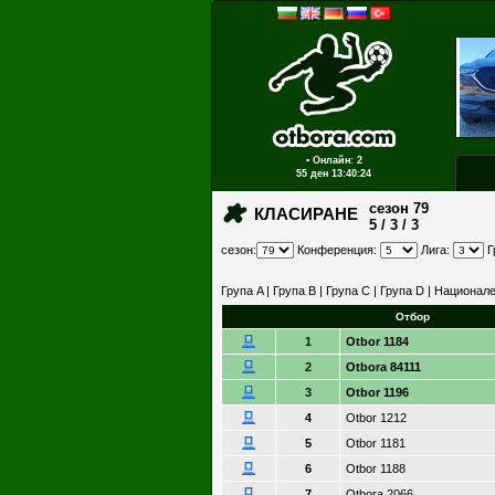
▪ Онлайн: 2
55 ден
13:40:24
сезон 79
КЛАСИРАНЕ
5 / 3 / 3
сезон:
Конференция:
Лига:
Г
Група A
|
Група B
|
Група C
|
Група D
|
Национале
Отбор
1
Otbor 1184
2
Otbora 84111
3
Otbor 1196
4
Otbor 1212
5
Otbor 1181
6
Otbor 1188
7
Otbora 2066