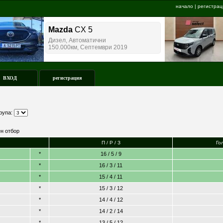
начало
|
регистрац
ВХОД
регистрация
рупа:
н отбор
П / Р / З
Го
*
16 / 5 / 9
*
16 / 3 / 11
*
15 / 4 / 11
*
15 / 3 / 12
*
14 / 4 / 12
*
14 / 2 / 14
*
13 / 5 / 12