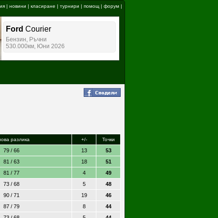
ия
|
новини
|
класиране
|
турнири
|
помощ
|
форум
|
лова разлика
+/-
Точки
79 / 66
13
53
81 / 63
18
51
81 / 77
4
49
73 / 68
5
48
90 / 71
19
46
87 / 79
8
44
73 / 68
5
44